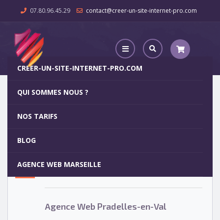
07.80.96.45.29
contact@creer-un-site-internet-pro.com
CREER-UN-SITE-INTERNET-PRO.COM
QUI SOMMES NOUS ?
Agence Web Pradelles-en-Val
NOS TARIFS
Agence Web Pradelles-en-Val
5
BLOG
OCT
AGENCE WEB MARSEILLE
Votre site internet pour 29€
Agence Web Pradelles-en-Val