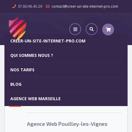
07.80.96.45.29
contact@creer-un-site-internet-pro.com
CREER-UN-SITE-INTERNET-PRO.COM
QUI SOMMES NOUS ?
Agence Web Pouilley-les-Vignes
NOS TARIFS
Agence Web Pouilley-les-Vignes
5
BLOG
OCT
AGENCE WEB MARSEILLE
Votre site internet pour 29€
Agence Web Pouilley-les-Vignes