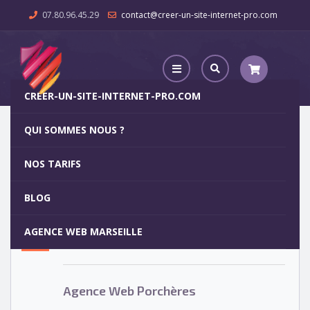
07.80.96.45.29
contact@creer-un-site-internet-pro.com
CREER-UN-SITE-INTERNET-PRO.COM
QUI SOMMES NOUS ?
Agence Web Porchères
NOS TARIFS
Agence Web Porchères
5
BLOG
OCT
AGENCE WEB MARSEILLE
Votre site internet pour 29€
Agence Web Porchères