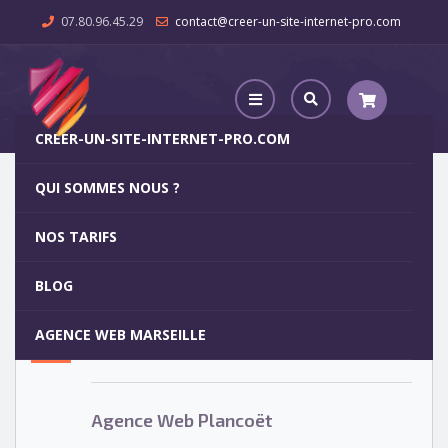
07.80.96.45.29
contact@creer-un-site-internet-pro.com
CREER-UN-SITE-INTERNET-PRO.COM
QUI SOMMES NOUS ?
Agence Web Plancoët
NOS TARIFS
Agence Web Plancoët
5
BLOG
OCT
AGENCE WEB MARSEILLE
Votre site internet pour 29€
Agence Web Plancoët