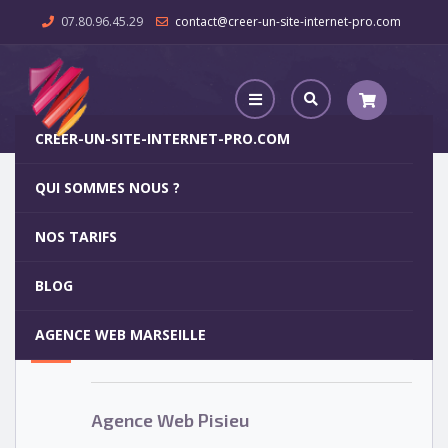
07.80.96.45.29
contact@creer-un-site-internet-pro.com
CREER-UN-SITE-INTERNET-PRO.COM
QUI SOMMES NOUS ?
Agence Web Pisieu
NOS TARIFS
Agence Web Pisieu
5
BLOG
OCT
AGENCE WEB MARSEILLE
Votre site internet pour 29€
Agence Web Pisieu