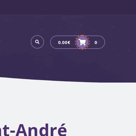
0.00
€
0
nt-André