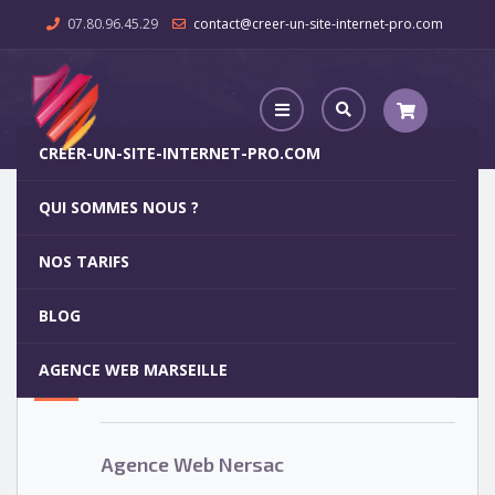
07.80.96.45.29
contact@creer-un-site-internet-pro.com
CREER-UN-SITE-INTERNET-PRO.COM
QUI SOMMES NOUS ?
Agence Web Nersac
NOS TARIFS
Agence Web Nersac
5
BLOG
OCT
AGENCE WEB MARSEILLE
Votre site internet pour 29€
Agence Web Nersac