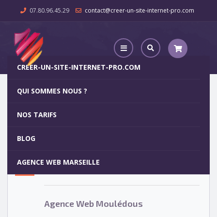
07.80.96.45.29
contact@creer-un-site-internet-pro.com
CREER-UN-SITE-INTERNET-PRO.COM
QUI SOMMES NOUS ?
Agence Web Moulédous
NOS TARIFS
Agence Web Moulédous
5
BLOG
OCT
AGENCE WEB MARSEILLE
Votre site internet pour 29€
Agence Web Moulédous