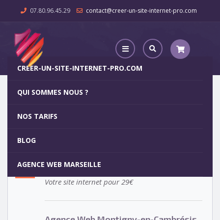
07.80.96.45.29
contact@creer-un-site-internet-pro.com
CREER-UN-SITE-INTERNET-PRO.COM
QUI SOMMES NOUS ?
Agence Web Montigny-en-Cambrésis
NOS TARIFS
Agence Web Montigny-en-
5
BLOG
Cambrésis
OCT
AGENCE WEB MARSEILLE
Votre site internet pour 29€
Agence Web Montigny-en-Cambrésis