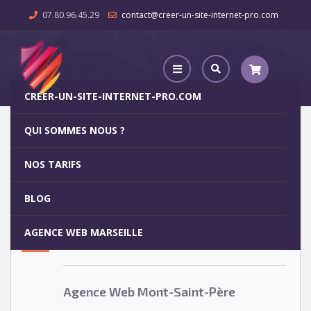
07.80.96.45.29
contact@creer-un-site-internet-pro.com
CREER-UN-SITE-INTERNET-PRO.COM
QUI SOMMES NOUS ?
Agence Web Mont-Saint-Père
NOS TARIFS
Agence Web Mont-Saint-Père
5
BLOG
OCT
AGENCE WEB MARSEILLE
Votre site internet pour 29€
Agence Web Mont-Saint-Père