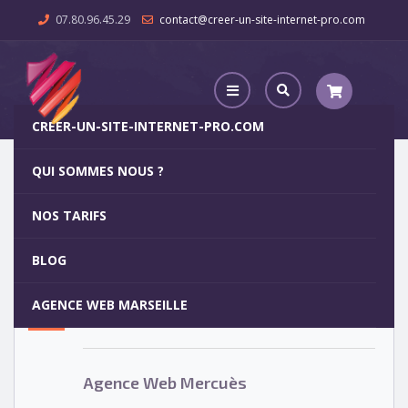
07.80.96.45.29
contact@creer-un-site-internet-pro.com
CREER-UN-SITE-INTERNET-PRO.COM
QUI SOMMES NOUS ?
Agence Web Mercuès
NOS TARIFS
Agence Web Mercuès
5
BLOG
OCT
AGENCE WEB MARSEILLE
Votre site internet pour 29€
Agence Web Mercuès