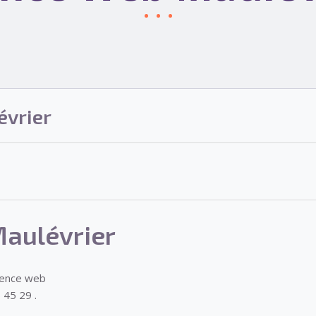
vrier
aulévrier
gence web
 45 29 .