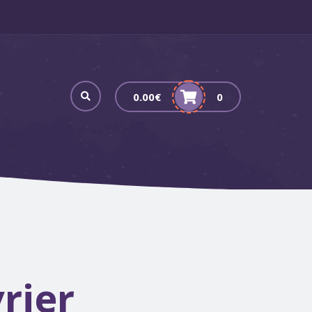
0.00
€
0
rier