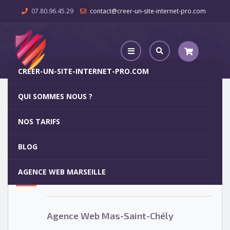
07.80.96.45.29
contact@creer-un-site-internet-pro.com
CREER-UN-SITE-INTERNET-PRO.COM
QUI SOMMES NOUS ?
Agence Web Mas-Saint-Chély
NOS TARIFS
Agence Web Mas-Saint-Chély
5
BLOG
OCT
AGENCE WEB MARSEILLE
Votre site internet pour 29€
Agence Web Mas-Saint-Chély