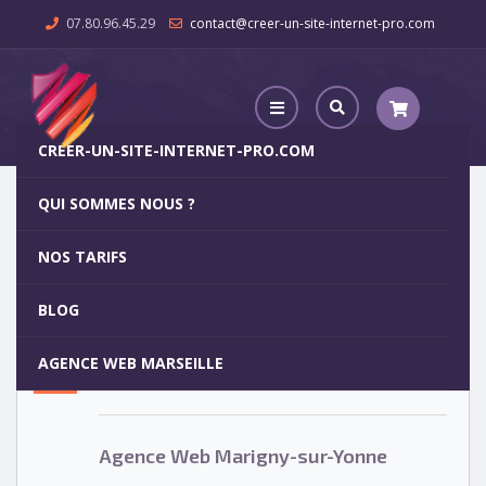
07.80.96.45.29
contact@creer-un-site-internet-pro.com
CREER-UN-SITE-INTERNET-PRO.COM
QUI SOMMES NOUS ?
Agence Web Marigny-sur-Yonne
NOS TARIFS
Agence Web Marigny-sur-Yonne
5
BLOG
OCT
AGENCE WEB MARSEILLE
Votre site internet pour 29€
Agence Web Marigny-sur-Yonne