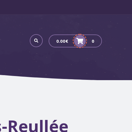
0.00
€
0
-Reullée