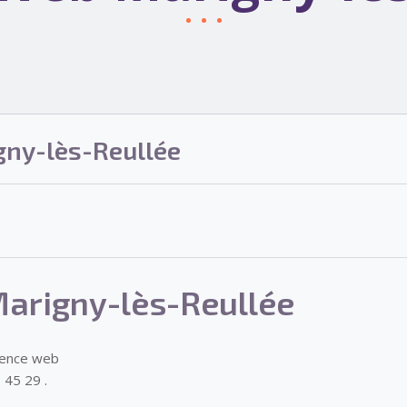
ny-lès-Reullée
arigny-lès-Reullée
gence web
 45 29 .