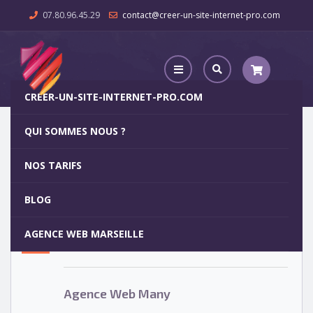
07.80.96.45.29
contact@creer-un-site-internet-pro.com
CREER-UN-SITE-INTERNET-PRO.COM
QUI SOMMES NOUS ?
Agence Web Many
NOS TARIFS
Agence Web Many
5
BLOG
OCT
AGENCE WEB MARSEILLE
Votre site internet pour 29€
Agence Web Many