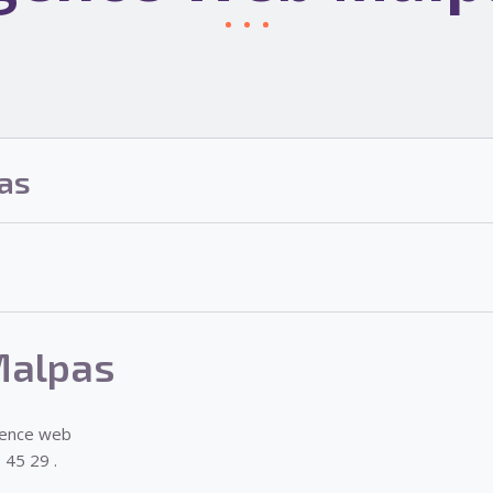
as
Malpas
gence web
 45 29 .