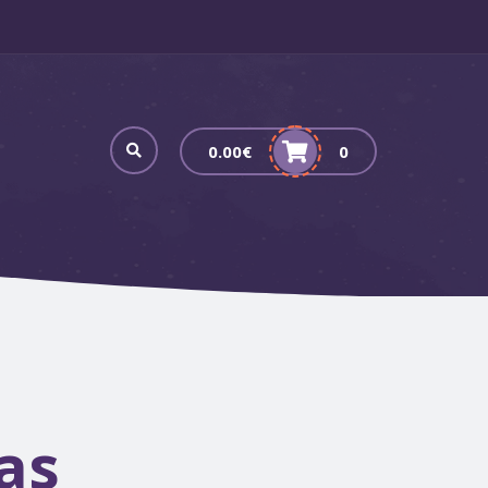
0.00
€
0
as