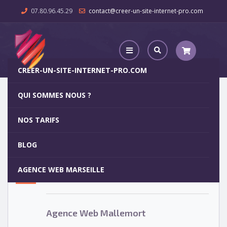
07.80.96.45.29
contact@creer-un-site-internet-pro.com
CREER-UN-SITE-INTERNET-PRO.COM
QUI SOMMES NOUS ?
Agence Web Mallemort
NOS TARIFS
Agence Web Mallemort
5
BLOG
OCT
AGENCE WEB MARSEILLE
Votre site internet pour 29€
Agence Web Mallemort