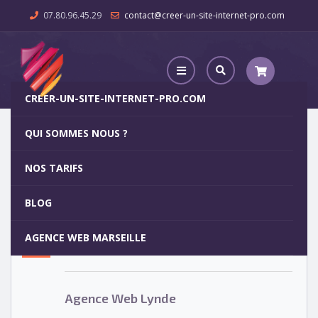
07.80.96.45.29
contact@creer-un-site-internet-pro.com
CREER-UN-SITE-INTERNET-PRO.COM
QUI SOMMES NOUS ?
Agence Web Lynde
NOS TARIFS
Agence Web Lynde
5
BLOG
OCT
AGENCE WEB MARSEILLE
Votre site internet pour 29€
Agence Web Lynde