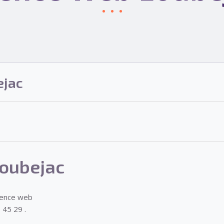
ejac
oubejac
gence web
 45 29 .