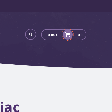
0.00
€
0
jac