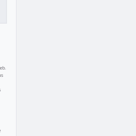
eb.
us
s
e