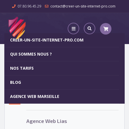
07.80.96.45.29
contact@creer-un-site-internet-pro.com
CREER-UN-SITE-INTERNET-PRO.COM
QUI SOMMES NOUS ?
Agence Web Lias
NOS TARIFS
Agence Web Lias
5
BLOG
OCT
AGENCE WEB MARSEILLE
Votre site internet pour 29€
Agence Web Lias