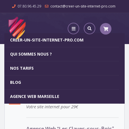
07.80.96.45.29
contact@creer-un-site-internet-pro.com
CREER-UN-SITE-INTERNET-PRO.COM
QUI SOMMES NOUS ?
Agence Web “Les Clayes-sous-Bois”
NOS TARIFS
Agence Web “Les Clayes-sous-
5
BLOG
Bois”
OCT
AGENCE WEB MARSEILLE
Votre site internet pour 29€
Agence Web “Les Clayes-sous-Bois”