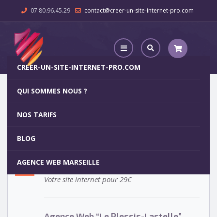
07.80.96.45.29
contact@creer-un-site-internet-pro.com
CREER-UN-SITE-INTERNET-PRO.COM
QUI SOMMES NOUS ?
Agence Web “Le Plessis-Lastelle”
NOS TARIFS
Agence Web “Le Plessis-
5
BLOG
Lastelle”
OCT
AGENCE WEB MARSEILLE
Votre site internet pour 29€
Agence Web “Le Plessis-Lastelle”