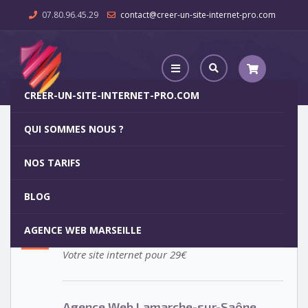
07.80.96.45.29
contact@creer-un-site-internet-pro.com
CREER-UN-SITE-INTERNET-PRO.COM
QUI SOMMES NOUS ?
Agence Web Lamarche-sur-Saône
NOS TARIFS
Agence Web Lamarche-sur-
5
BLOG
Saône
OCT
AGENCE WEB MARSEILLE
Votre site internet pour 29€
Agence Web Lamarche-sur-Saône