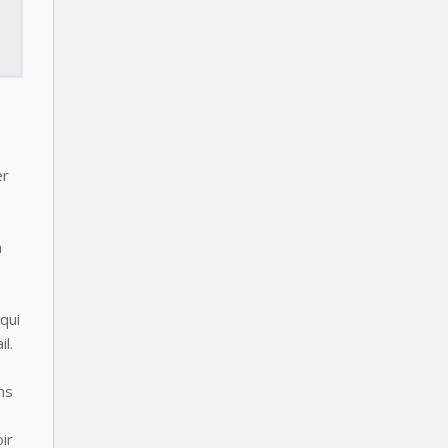
er
a
qui
l.
ns
ir