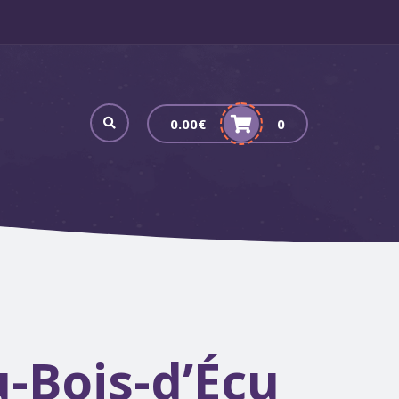
0.00
€
0
-Bois-d’Écu