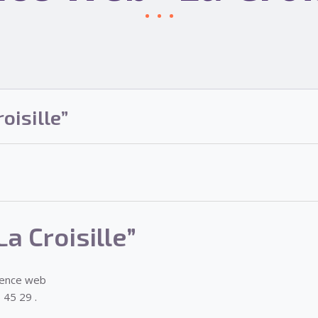
oisille”
a Croisille”
gence web
 45 29 .