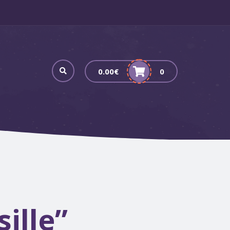
0.00
€
0
ille”