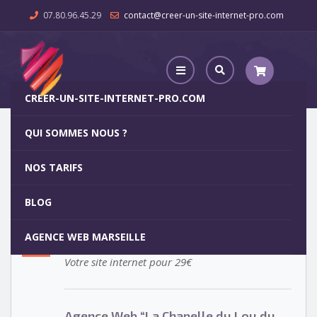
07.80.96.45.29
contact@creer-un-site-internet-pro.com
CREER-UN-SITE-INTERNET-PRO.COM
QUI SOMMES NOUS ?
Agence Web “La Chapelle du Lou du Lac”
NOS TARIFS
Agence Web “La Chapelle du Lou
5
BLOG
du Lac”
OCT
AGENCE WEB MARSEILLE
Votre site internet pour 29€
Agence Web “La Chapelle du Lou du