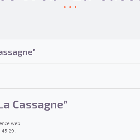
assagne”
La Cassagne”
gence web
 45 29 .