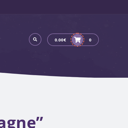
0.00
€
0
agne”