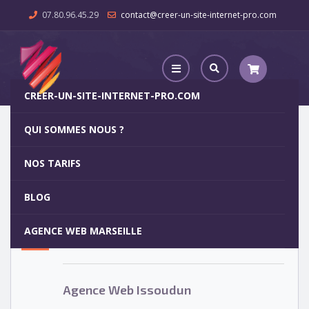
07.80.96.45.29
contact@creer-un-site-internet-pro.com
CREER-UN-SITE-INTERNET-PRO.COM
QUI SOMMES NOUS ?
Agence Web Issoudun
NOS TARIFS
Agence Web Issoudun
5
BLOG
OCT
AGENCE WEB MARSEILLE
Votre site internet pour 29€
Agence Web Issoudun