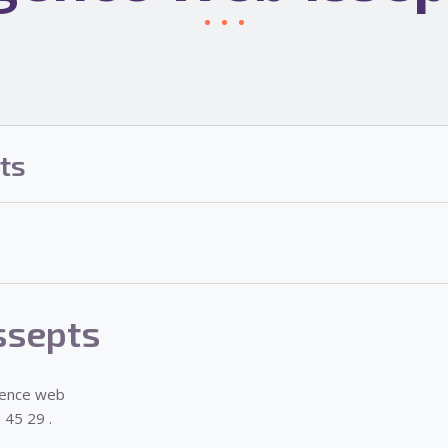
ts
ssepts
gence web
 45 29 .