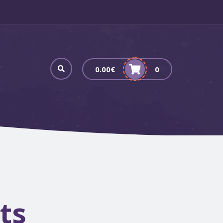
0.00
€
0
ts