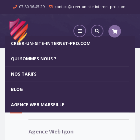
07.80.96.45.29
contact@creer-un-site-internet-pro.com
CREER-UN-SITE-INTERNET-PRO.COM
QUI SOMMES NOUS ?
Agence Web Igon
NOS TARIFS
Agence Web Igon
5
BLOG
OCT
AGENCE WEB MARSEILLE
Votre site internet pour 29€
Agence Web Igon