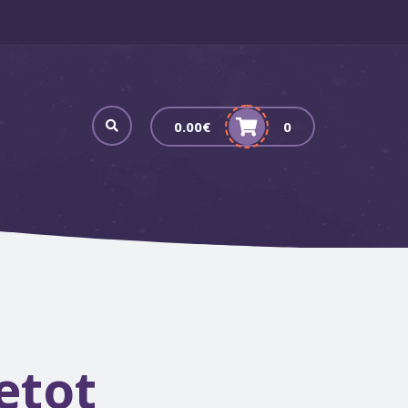
0.00
€
0
etot