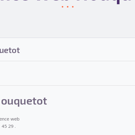
uetot
ouquetot
gence web
 45 29 .