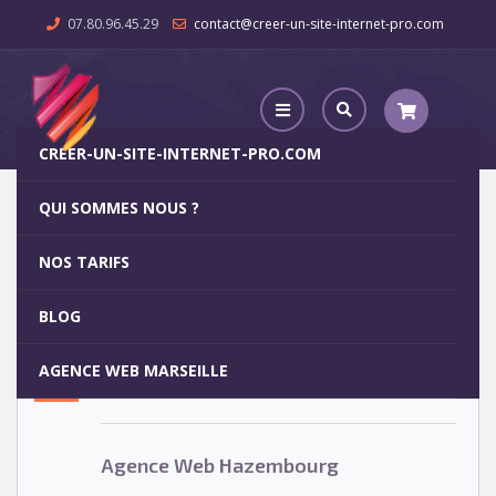
07.80.96.45.29
contact@creer-un-site-internet-pro.com
CREER-UN-SITE-INTERNET-PRO.COM
QUI SOMMES NOUS ?
Agence Web Hazembourg
NOS TARIFS
Agence Web Hazembourg
5
BLOG
OCT
AGENCE WEB MARSEILLE
Votre site internet pour 29€
Agence Web Hazembourg