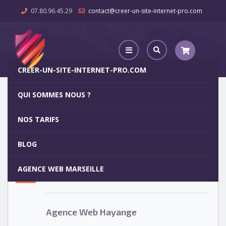
07.80.96.45.29
contact@creer-un-site-internet-pro.com
CREER-UN-SITE-INTERNET-PRO.COM
QUI SOMMES NOUS ?
Agence Web Hayange
NOS TARIFS
Agence Web Hayange
5
BLOG
OCT
AGENCE WEB MARSEILLE
Votre site internet pour 29€
Agence Web Hayange