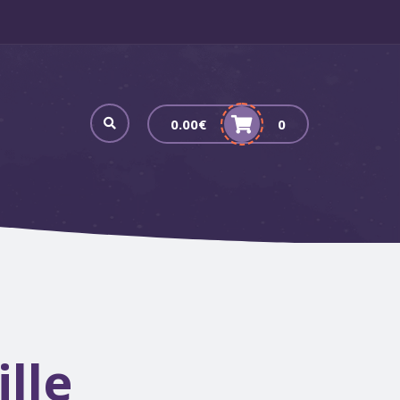
0.00
€
0
lle