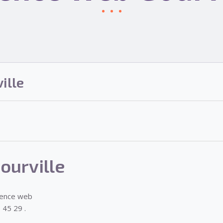
ille
ourville
gence web
 45 29 .