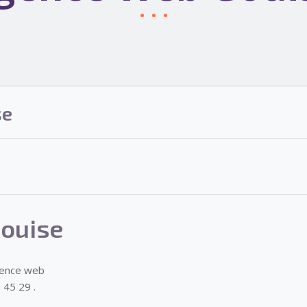
se
ouise
gence web
 45 29 .