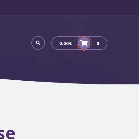
0.00
€
0
se