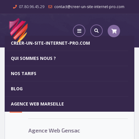
07.80.96.45.29
contact@creer-un-site-internet-pro.com
CREER-UN-SITE-INTERNET-PRO.COM
QUI SOMMES NOUS ?
Agence Web Gensac
NOS TARIFS
Agence Web Gensac
5
BLOG
OCT
AGENCE WEB MARSEILLE
Votre site internet pour 29€
Agence Web Gensac