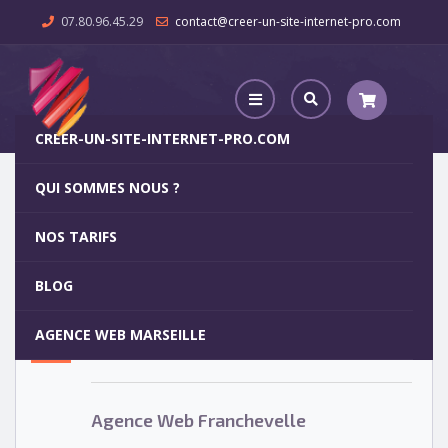
07.80.96.45.29
contact@creer-un-site-internet-pro.com
CREER-UN-SITE-INTERNET-PRO.COM
QUI SOMMES NOUS ?
Agence Web Franchevelle
NOS TARIFS
Agence Web Franchevelle
5
BLOG
OCT
AGENCE WEB MARSEILLE
Votre site internet pour 29€
Agence Web Franchevelle