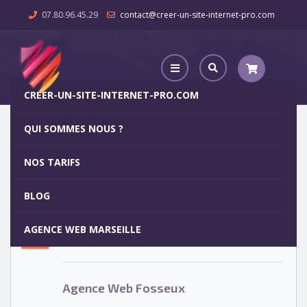
07.80.96.45.29
contact@creer-un-site-internet-pro.com
CREER-UN-SITE-INTERNET-PRO.COM
QUI SOMMES NOUS ?
Agence Web Fosseux
NOS TARIFS
Agence Web Fosseux
5
BLOG
OCT
AGENCE WEB MARSEILLE
Votre site internet pour 29€
Agence Web Fosseux