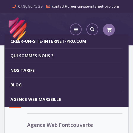
07.80.96.45.29
contact@creer-un-site-internet-pro.com
CREER-UN-SITE-INTERNET-PRO.COM
QUI SOMMES NOUS ?
Agence Web Fontcouverte
NOS TARIFS
Agence Web Fontcouverte
5
BLOG
OCT
AGENCE WEB MARSEILLE
Votre site internet pour 29€
Agence Web Fontcouverte