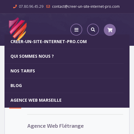
07.80.96.45.29
contact@creer-un-site-internet-pro.com
CREER-UN-SITE-INTERNET-PRO.COM
QUI SOMMES NOUS ?
Agence Web Flétrange
NOS TARIFS
Agence Web Flétrange
5
BLOG
OCT
AGENCE WEB MARSEILLE
Votre site internet pour 29€
Agence Web Flétrange