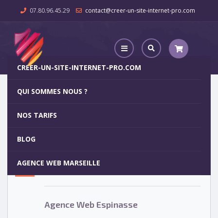
07.80.96.45.29
contact@creer-un-site-internet-pro.com
CREER-UN-SITE-INTERNET-PRO.COM
QUI SOMMES NOUS ?
Agence Web Espinasse
NOS TARIFS
Agence Web Espinasse
5
BLOG
OCT
AGENCE WEB MARSEILLE
Votre site internet pour 29€
Agence Web Espinasse