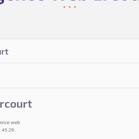
rt
rcourt
gence web
 45 29 .