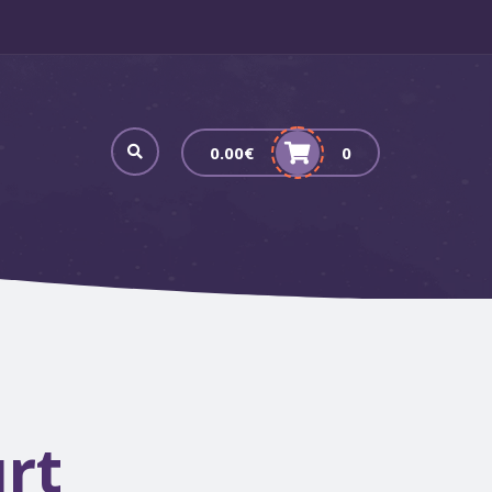
0.00
€
0
rt