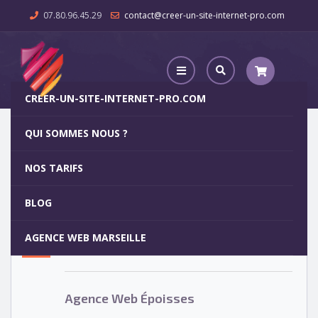
07.80.96.45.29
contact@creer-un-site-internet-pro.com
CREER-UN-SITE-INTERNET-PRO.COM
QUI SOMMES NOUS ?
Agence Web Époisses
NOS TARIFS
Agence Web Époisses
5
BLOG
OCT
AGENCE WEB MARSEILLE
Votre site internet pour 29€
Agence Web Époisses