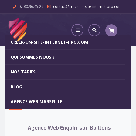
07.80.96.45.29
contact@creer-un-site-internet-pro.com
CREER-UN-SITE-INTERNET-PRO.COM
QUI SOMMES NOUS ?
Agence Web Enquin-sur-Baillons
NOS TARIFS
Agence Web Enquin-sur-Baillons
5
BLOG
OCT
AGENCE WEB MARSEILLE
Votre site internet pour 29€
Agence Web Enquin-sur-Baillons