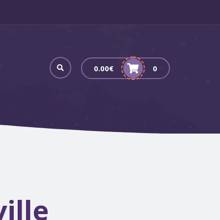
0.00
€
0
ille