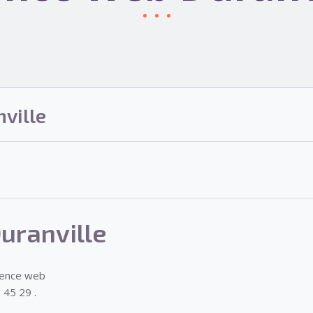
ville
uranville
gence web
 45 29 .