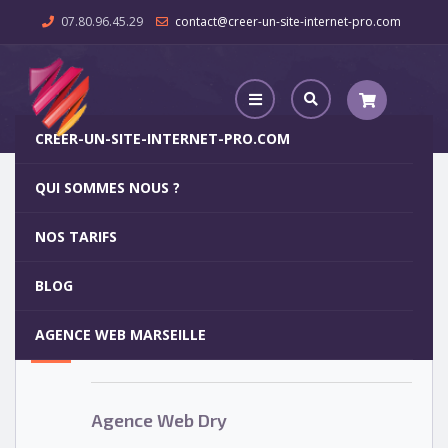
07.80.96.45.29
contact@creer-un-site-internet-pro.com
CREER-UN-SITE-INTERNET-PRO.COM
QUI SOMMES NOUS ?
Agence Web Dry
NOS TARIFS
Agence Web Dry
5
BLOG
OCT
AGENCE WEB MARSEILLE
Votre site internet pour 29€
Agence Web Dry