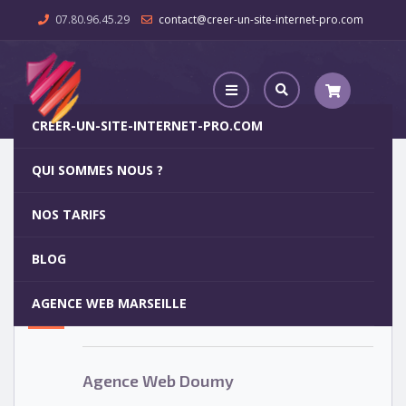
07.80.96.45.29
contact@creer-un-site-internet-pro.com
CREER-UN-SITE-INTERNET-PRO.COM
QUI SOMMES NOUS ?
Agence Web Doumy
NOS TARIFS
Agence Web Doumy
5
BLOG
OCT
AGENCE WEB MARSEILLE
Votre site internet pour 29€
Agence Web Doumy