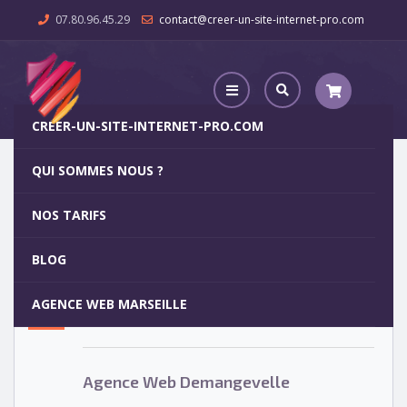
07.80.96.45.29
contact@creer-un-site-internet-pro.com
CREER-UN-SITE-INTERNET-PRO.COM
QUI SOMMES NOUS ?
Agence Web Demangevelle
NOS TARIFS
Agence Web Demangevelle
5
BLOG
OCT
AGENCE WEB MARSEILLE
Votre site internet pour 29€
Agence Web Demangevelle