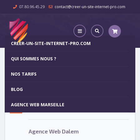
07.80.96.45.29
contact@creer-un-site-internet-pro.com
CREER-UN-SITE-INTERNET-PRO.COM
QUI SOMMES NOUS ?
Agence Web Dalem
NOS TARIFS
Agence Web Dalem
5
BLOG
OCT
AGENCE WEB MARSEILLE
Votre site internet pour 29€
Agence Web Dalem